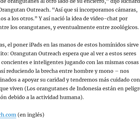
 de orangutanes al otro lado de su encierro,” dijo Richard
angutan Outreach. “Así que si incorporamos cámaras,
s a los otros.” Y así nació la idea de video-chat por
ntre los orangutanes, y eventualmente entre zoológicos.
tas, el poner iPads en las manos de estos homínidos sirve
ito: Orangutan Outreach espera que al ver a estos seres
 concientes e inteligentes jugando con las mismas cosas
así reduciendo la brecha entre hombre y mono – nos
inados a apoyar su caridad y tendremos más cuidado con
 que viven (Los orangutanes de Indonesia están en peligr
ción debido a la actividad humana).
ch.com
(en inglés)