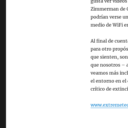
Orangutanes
gusta ver videos
se
Zimmerman de Or
comunicarán
podrían verse uno
por
video-
medio de WiFi e
llamadas
entre
Al final de cuen
zoológicos
para otro propós
que sienten, son
que nosotros – 
veamos más incl
el entorno en el
crítico de extin
www.extremete