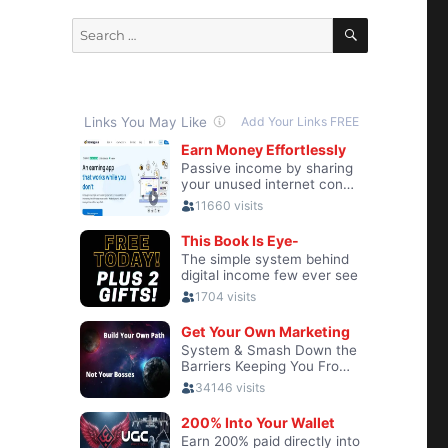
SEARCH
Search
for: