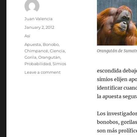
Author
Juan Valencia
Posted
January 2, 2012
on
Categories
Así
Tags
Apuesta
,
Bonobo
,
Chimpancé
,
Ciencia
,
Orangután de Sumat
Gorila
,
Orangután
,
Probabilidad
,
Simios
escondida debajo
on
Leave a comment
Simios
simios elijen ap
dispuestos
identificar cuan
a
la apuesta segur
apostar
como
humanos
Los investigador
bonobos, gorila
son más prolífic