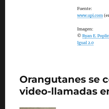
Fuente:
www.upi.com
(en
Imagen:
©
Ryan E. Popli
Igual 2.0
Orangutanes se 
video-llamadas e