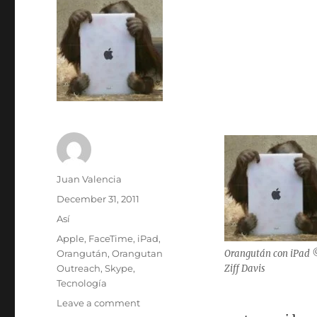
Author
Juan Valencia
Posted
December 31, 2011
on
Categories
Así
Tags
Apple
,
FaceTime
,
iPad
,
Orangután
,
Orangutan
Orangután con iPad
Outreach
,
Skype
,
Ziff Davis
Tecnología
on
Leave a comment