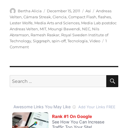
Author
Posted
Categories
Tags
Bertha Alicia
December 15, 2011
Así
Andreas
on
Velten
,
Cámara Streak
,
Ciencia
,
Compact Flash
,
flashes
,
Lester Wolfe
,
Media Arts and Sciences
,
Media Lab postdoc
Andreas Velten
,
MIT
,
Moungi Bawendi
,
NEC
,
Nils
Abramson
,
Ramesh Raskar
,
Royal Sweden Institute of
Technology
,
Siggraph
,
spin-off
,
Tecnología
,
Video
1
on
Comment
Video
a
un
billón
de
SE
Search
fotogramas
for:
por
segundo
captura
el
desplazamiento
de
la