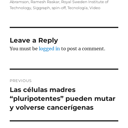
Abramson
,
Ramesh Raskar
,
Royal Sweden Institute of
Technology
,
Siggraph
,
spin-off
,
Tecnología
,
Video
Leave a Reply
You must be
logged in
to post a comment.
Post
PREVIOUS
navigation
Las células madres
Previous
post:
“pluripotentes” pueden mutar
y volverse cancerígenas