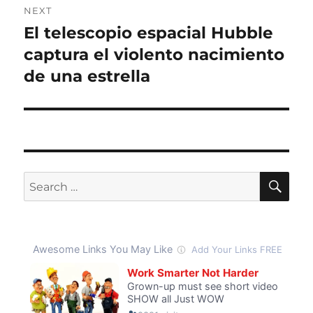
NEXT
El telescopio espacial Hubble
Next
post:
captura el violento nacimiento
de una estrella
SE
Search
for: