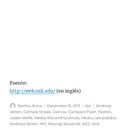
Fuente:
http://web.mit.edu/
(en inglés)
Author
Posted
Categories
Tags
Bertha Alicia
December 15, 2011
Así
Andreas
on
Velten
,
Cámara Streak
,
Ciencia
,
Compact Flash
,
flashes
,
Lester Wolfe
,
Media Arts and Sciences
,
Media Lab postdoc
Andreas Velten
,
MIT
,
Moungi Bawendi
,
NEC
,
Nils