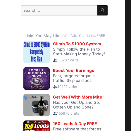
SEARCH
Search
for: