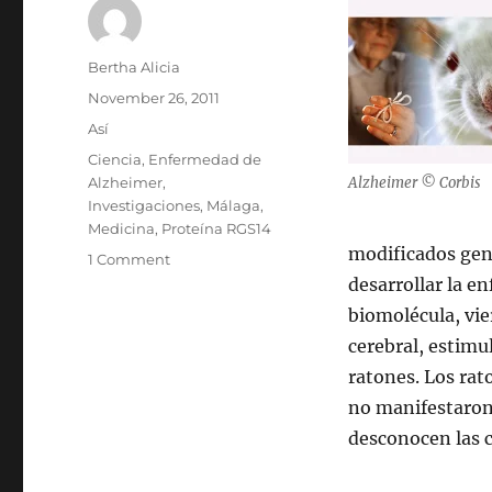
Author
Bertha Alicia
Posted
November 26, 2011
on
Categories
Así
Tags
Ciencia
,
Enfermedad de
Alzheimer
,
Alzheimer © Corbis
Investigaciones
,
Málaga
,
Medicina
,
Proteína RGS14
modificados gen
on
1 Comment
Avance
desarrollar la e
en
biomolécula, vie
la
cerebral, estimu
prevención
y
ratones. Los rat
cura
no manifestaron
del
desconocen las c
Alzheimer