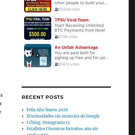
os
RECENT POSTS
a
Feliz Año Nuevo 2026
e
XCuriosidades sin anuncios de Google
I Ching: Hexagrama 13
Estallidos Cósmicos Extraños aún sin