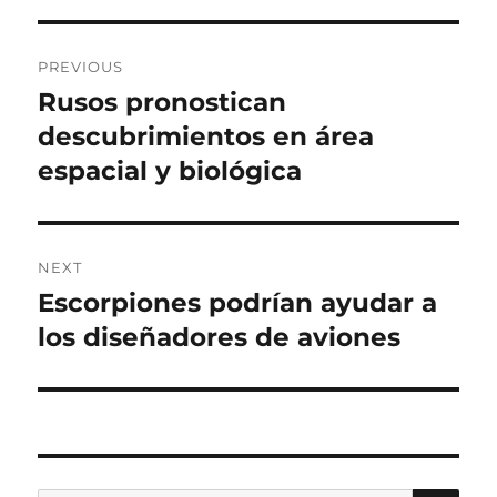
Post
PREVIOUS
navigation
Rusos pronostican
Previous
post:
descubrimientos en área
espacial y biológica
NEXT
Escorpiones podrían ayudar a
Next
post:
los diseñadores de aviones
SE