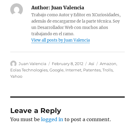
Author:
Juan Valencia
Trabajo como Autor y Editor en XCuriosidades,
además de encargarme de la parte técnica. Soy
un Desarrollador Web con muchos años
trabajando en el ramo.
View all posts by Juan Valencia
Author
Posted
Categories
Tags
Juan Valencia
February 8, 2012
Así
Amazon
,
on
Eolas Technologies
,
Google
,
Internet
,
Patentes
,
Trolls
,
Yahoo
Leave a Reply
You must be
logged in
to post a comment.