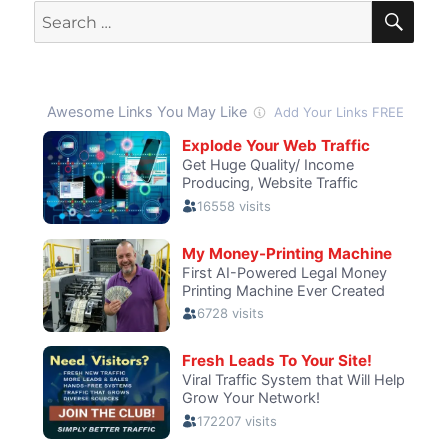
SE
Search
for: