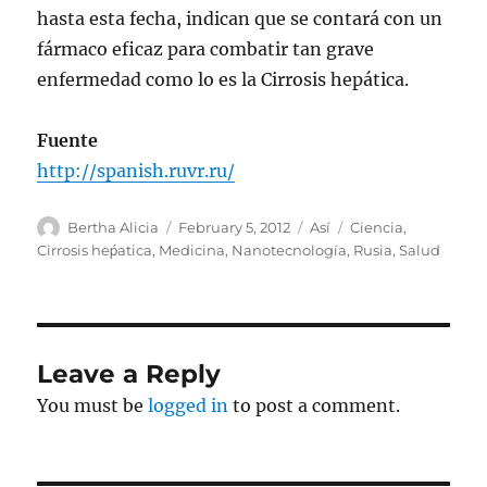
hasta esta fecha, indican que se contará con un
fármaco eficaz para combatir tan grave
enfermedad como lo es la Cirrosis hepática.
Fuente
http://spanish.ruvr.ru/
Author
Posted
Categories
Tags
Bertha Alicia
February 5, 2012
Así
Ciencia
,
on
Cirrosis heṕatica
,
Medicina
,
Nanotecnología
,
Rusia
,
Salud
Leave a Reply
You must be
logged in
to post a comment.