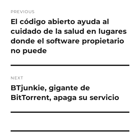
Post
PREVIOUS
navigation
El código abierto ayuda al
Previous
post:
cuidado de la salud en lugares
donde el software propietario
no puede
NEXT
BTjunkie, gigante de
Next
post:
BitTorrent, apaga su servicio