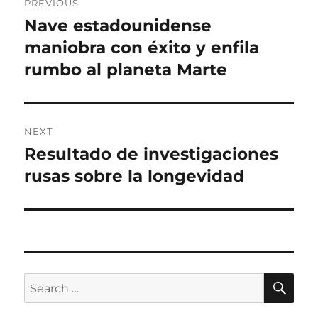
PREVIOUS
navigation
Nave estadounidense
Previous
post:
maniobra con éxito y enfila
rumbo al planeta Marte
NEXT
Resultado de investigaciones
Next
post:
rusas sobre la longevidad
SE
Search
for: