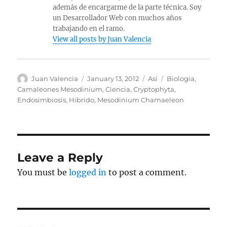
además de encargarme de la parte técnica. Soy
un Desarrollador Web con muchos años
trabajando en el ramo.
View all posts by Juan Valencia
Author
Posted
Categories
Tags
Juan Valencia
January 13, 2012
Así
Biología
,
on
Camaleones Mesodinium
,
Ciencia
,
Cryptophyta
,
Endosimbiosis
,
Hibrido
,
Mesodinium Chamaeleon
Leave a Reply
You must be
logged in
to post a comment.
Post