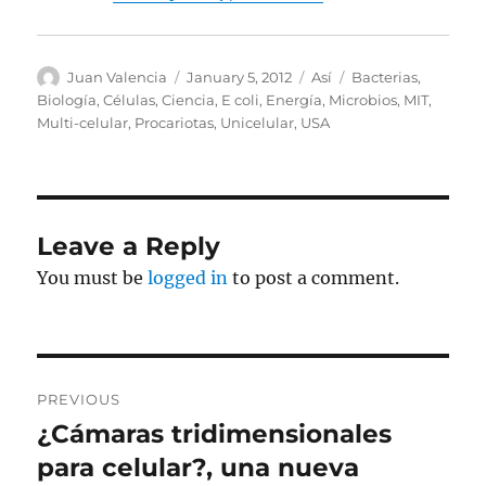
Author
Posted
Categories
Tags
Juan Valencia
January 5, 2012
Así
Bacterias
,
on
Biología
,
Células
,
Ciencia
,
E coli
,
Energía
,
Microbios
,
MIT
,
Multi-celular
,
Procariotas
,
Unicelular
,
USA
Leave a Reply
You must be
logged in
to post a comment.
Post
PREVIOUS
navigation
¿Cámaras tridimensionales
Previous
post:
para celular?, una nueva