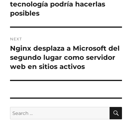
tecnología podría hacerlas
posibles
NEXT
Nginx desplaza a Microsoft del
Next
post:
segundo lugar como servidor
web en sitios activos
SE
Search
for: