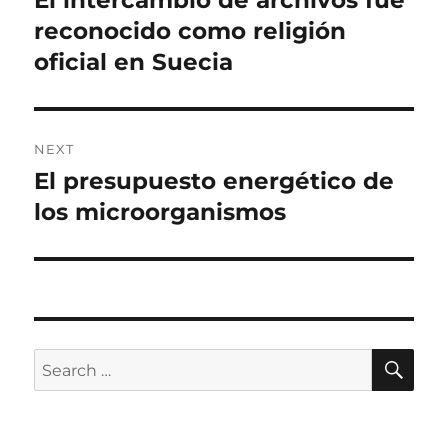
El intercambio de archivos fue
post:
reconocido como religión
oficial en Suecia
NEXT
El presupuesto energético de
Next
post:
los microorganismos
SE
Search
for: