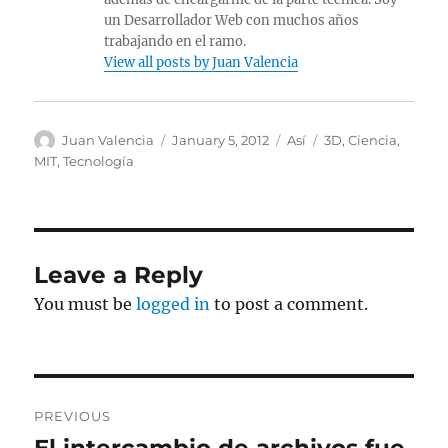
un Desarrollador Web con muchos años
trabajando en el ramo.
View all posts by Juan Valencia
Author
Posted
Categories
Tags
Juan Valencia
January 5, 2012
Así
3D
,
Ciencia
,
on
MIT
,
Tecnología
Leave a Reply
You must be
logged in
to post a comment.
Post
PREVIOUS
navigation
Previous