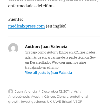
enfermedades del riñón.
Fuente:
medicalxpress.com
(en inglés)
Author:
Juan Valencia
Trabajo como Autor y Editor en XCuriosidades,
además de encargarme de la parte técnica. Soy
un Desarrollador Web con muchos años
trabajando en el ramo.
View all posts by Juan Valencia
Author
Posted
Categories
Tags
Juan Valencia
December 12, 2011
Así
on
Angiogénesis
,
Avastin
,
Cáncer
,
Ciencia
,
endothelial
growth
,
Investigaciones
,
UK
,
UWE Bristol
,
VEGF