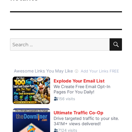
SE
Search
for: