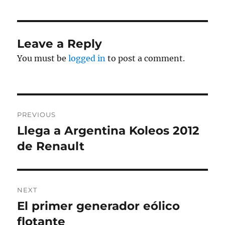
Leave a Reply
You must be
logged in
to post a comment.
Post
PREVIOUS
navigation
Llega a Argentina Koleos 2012
Previous
post:
de Renault
NEXT
El primer generador eólico
Next
post:
flotante