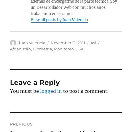
además de encargarme de la parte técnica. Soy
un Desarrollador Web con muchos años
trabajando en el ramo.
View all posts by Juan Valencia
Author
Posted
Categories
Tags
Juan Valencia
November 21, 2011
Así
on
Afganistán
,
Biométria
,
Monitoreo
,
USA
Leave a Reply
You must be
logged in
to post a comment.
Post
PREVIOUS
navigation