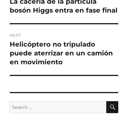
La cacería de la partícula
Previous
post:
bosón Higgs entra en fase final
NEXT
Helicóptero no tripulado
Next
post:
puede aterrizar en un camión
en movimiento
SE
Search
for: