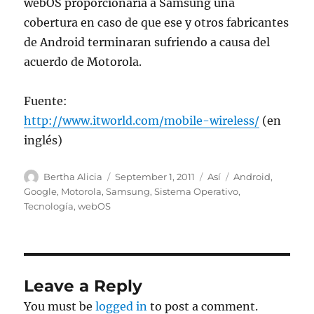
webOS proporcionaría a Samsung una
cobertura en caso de que ese y otros fabricantes
de Android terminaran sufriendo a causa del
acuerdo de Motorola.
Fuente:
http://www.itworld.com/mobile-wireless/
(en
inglés)
Author
Posted
Categories
Tags
Bertha Alicia
September 1, 2011
Así
Android
,
on
Google
,
Motorola
,
Samsung
,
Sistema Operativo
,
Tecnología
,
webOS
Leave a Reply
You must be
logged in
to post a comment.