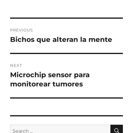
Post
PREVIOUS
navigation
Bichos que alteran la mente
Previous
post:
NEXT
Microchip sensor para
Next
post:
monitorear tumores
SE
Search