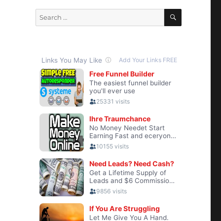
SEARCH
Search
for: