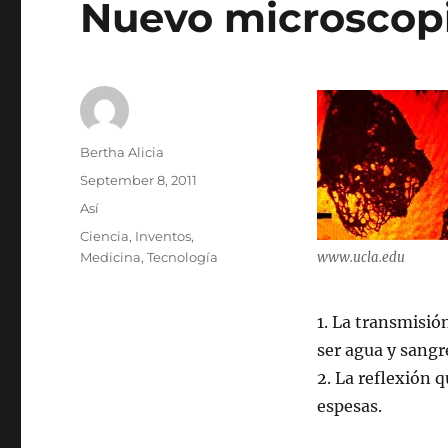
Nuevo microscop
Author
Bertha Alicia
Posted
September 8, 2011
on
Categories
Así
Tags
Ciencia
,
Inventos
,
Medicina
,
Tecnología
www.ucla.edu
1. La transmisió
ser agua y sangr
2. La reflexión 
espesas.