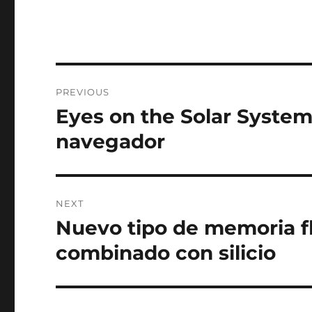
Post
PREVIOUS
navigation
Eyes on the Solar System:
Previous
post:
navegador
NEXT
Nuevo tipo de memoria fl
Next
post:
combinado con silicio