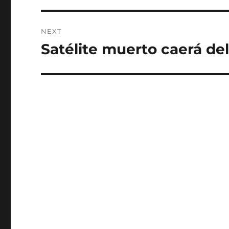
NEXT
Satélite muerto caerá del
Next
post: