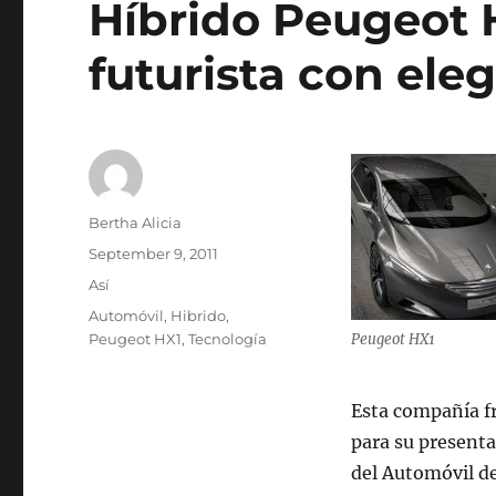
Híbrido Peugeot 
futurista con eleg
Author
Bertha Alicia
Posted
September 9, 2011
on
Categories
Así
Tags
Automóvil
,
Hibrido
,
Peugeot HX1
,
Tecnología
Peugeot HX1
Esta compañía f
para su present
del Automóvil de