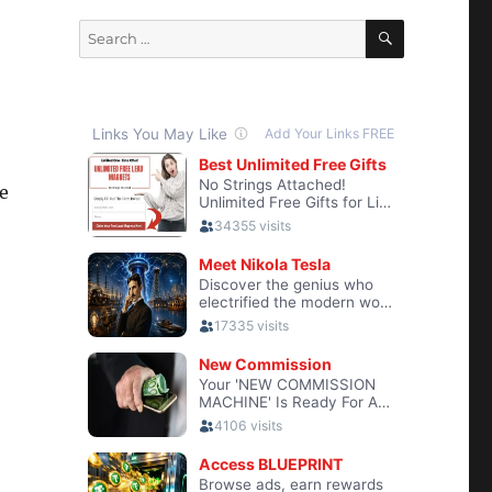
SEARCH
Search
for:
e