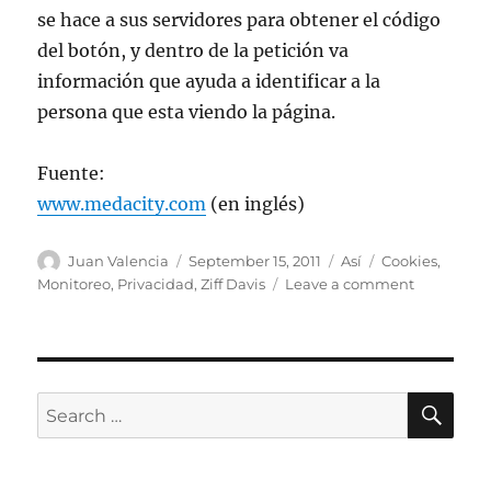
se hace a sus servidores para obtener el código
del botón, y dentro de la petición va
información que ayuda a identificar a la
persona que esta viendo la página.
Fuente:
www.medacity.com
(en inglés)
Author
Posted
Categories
Tags
Juan Valencia
September 15, 2011
Así
Cookies
,
on
on
Monitoreo
,
Privacidad
,
Ziff Davis
Leave a comment
Ziff
Davis
ofrece
dinero
para
SE
Search
monitorea
for:
secretame
a
usuarios