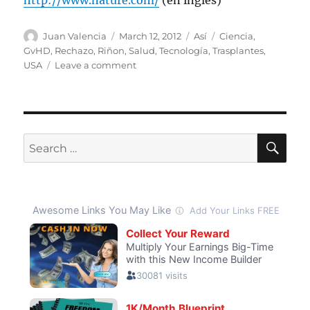
http://www.nature.com/
(en inglés)
Author
Posted
Categories
Tags
Juan Valencia
March 12, 2012
Así
Ciencia
,
on
GvHD
,
Rechazo
,
Riñon
,
Salud
,
Tecnología
,
Trasplantes
,
on
USA
Leave a comment
Trasplantes
de
órganos
no
emparentados
SE
Search
libres
for:
de
drogas