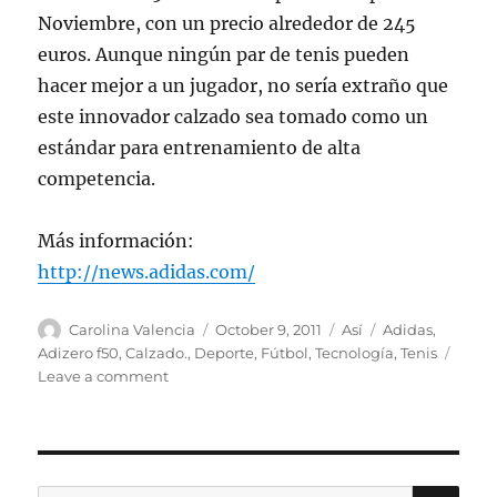
Noviembre, con un precio alrededor de 245
euros. Aunque ningún par de tenis pueden
hacer mejor a un jugador, no sería extraño que
este innovador calzado sea tomado como un
estándar para entrenamiento de alta
competencia.
Más información:
http://news.adidas.com/
Author
Posted
Categories
Tags
Carolina Valencia
October 9, 2011
Así
Adidas
,
on
Adizero f50
,
Calzado.
,
Deporte
,
Fútbol
,
Tecnología
,
Tenis
on
Leave a comment
Adidas
lanza
nuevos
tenis
inteligentes
SE