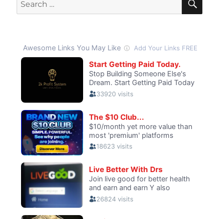
Search
con
for:
LEGOs!