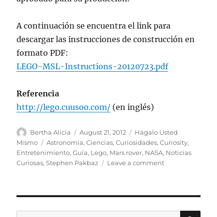
A continuación se encuentra el link para
descargar las instrucciones de construcción en
formato PDF:
LEGO-MSL-Instructions-20120723.pdf
Referencia
http://lego.cuusoo.com/
(en inglés)
Author
Posted
Categories
Bertha Alicia
August 21, 2012
Hágalo Usted
on
Tags
Mismo
Astronomía
,
Ciencias
,
Curiosidades
,
Curiosity
,
Entretenimiento
,
Guía
,
Lego
,
Mars rover
,
NASA
,
Noticias
on
Curiosas
,
Stephen Pakbaz
Leave a comment
¡Haz
Tu
Propio
Curiosity
Rover
SE