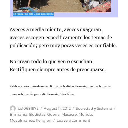
Aveces a media miente, aveces exageran,
aveces escogen especificamente los temas de
publicación; pero muy pocas veces es confiable.
No crean todo lo que ven o escuchan.
Rectifiquen siempre antes de preocuparse.
Palabras claves: musulames en Birmania, budistas birmania, muertes birmania,
masacre birmania, genocidio birmania, fotos falsas.
Author
Posted
Categories
Tags
bs10681973
August 11, 2012
Sociedad y Sistema
on
Birmania
,
Budistas
,
Guerra
,
Masacre
,
Mundo
,
on
Musulmanes
,
Religion
Leave a comment
La