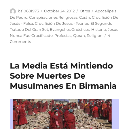
Author
Posted
Categories
Tags
bs10681973
October 24, 2012
Otros
Apocalipsis
on
De Pedro
,
Conspiraciones Religiosas
,
Corán
,
Crucifixión De
Jesús - Falsa
,
Crucifixión De Jesus - Teorías
,
El Segundo
Tratado Del Gran Set
,
Evangelios Gnósticos
,
Historia
,
Jesus
Nunca Fue Crucificado
,
Profecías
,
Quran
,
Religion
4
on
Comments
Jesús
NO
Fue
La Media Está Mintiendo
Crucificado
–
Sobre Muertes De
Según
Musulmanes En Birmania
Varias
Fuentes
Antiguas
y
Teorías