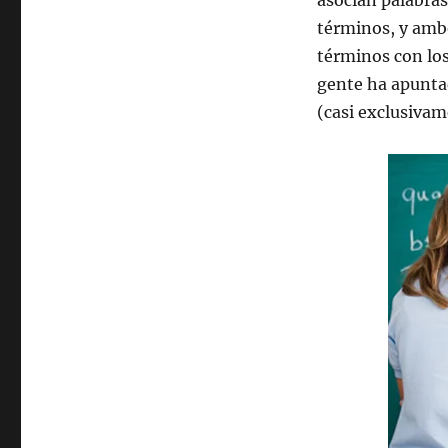
asocian palabra
todos
mejores
términos, y ambo
en
términos con lo
matemáticas!
gente ha apuntad
(casi exclusiva