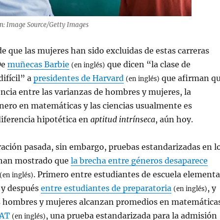
n: Image Source/Getty Images
de que las mujeres han sido excluidas de estas carreras
De
muñecas Barbie
que dicen “la clase de
(en inglés)
ifícil” a
presidentes de Harvard
que afirman q
(en inglés)
encia entre las varianzas de hombres y mujeres, la
nero en matemáticas y las ciencias usualmente es
diferencia hipotética en
aptitud intrínseca
, aún hoy.
ración pasada, sin embargo, pruebas estandarizadas en l
 han mostrado que
la brecha entre géneros desaparece
. Primero entre estudiantes de escuela elementa
(en inglés)
, y después
entre estudiantes de preparatoria
, y
(en inglés)
s hombres y mujeres alcanzan promedios en matemática
AT
, una prueba estandarizada para la admisión
(en inglés)