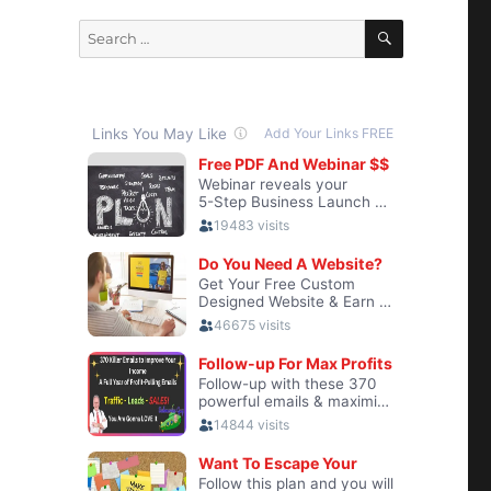
SEARCH
Search
for: