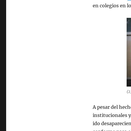
en colegios en l
(2
A pesar del hec
institucionales 
ido desaparecie