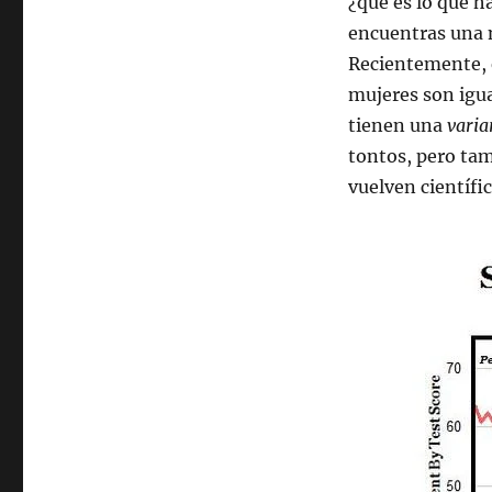
¿qué es lo que h
encuentras una n
Recientemente, e
mujeres son igu
tienen una
vari
tontos, pero tam
vuelven científic