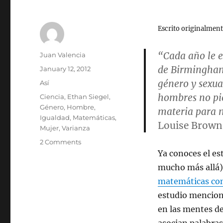
Escrito originalment
“Cada año le e
Author
Juan Valencia
de Birmingham.
Posted
January 12, 2012
on
género y sexua
Categories
Así
hombres no pie
Tags
Ciencia
,
Ethan Siegel
,
Género
,
Hombre
,
materia para 
Igualdad
,
Matemáticas
,
Louise Brown
Mujer
,
Varianza
on
2 Comments
¡Sorpresa!
Ya conoces el es
¡La
mucho más allá)
igualdad
matemáticas co
de
género
estudio mencion
vuelve
en las mentes de
a