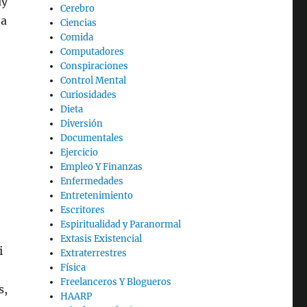
uy
Cerebro
ha
Ciencias
Comida
Computadores
Conspiraciones
Control Mental
Curiosidades
Dieta
Diversión
Documentales
Ejercicio
Empleo Y Finanzas
Enfermedades
Entretenimiento
Escritores
Espiritualidad y Paranormal
Extasis Existencial
i
Extraterrestres
Física
Freelanceros Y Blogueros
s,
HAARP