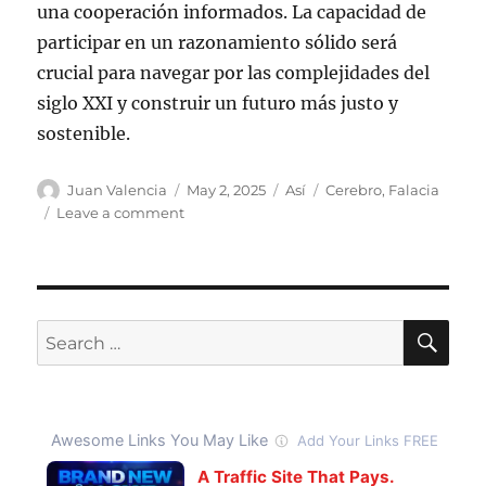
una cooperación informados. La capacidad de
participar en un razonamiento sólido será
crucial para navegar por las complejidades del
siglo XXI y construir un futuro más justo y
sostenible.
Author
Posted
Categories
Tags
Juan Valencia
May 2, 2025
Así
Cerebro
,
Falacia
on
on
Leave a comment
Las
10
Falacias
que
Afectan
SE
Search
a
for:
la
Humanidad
en
2025