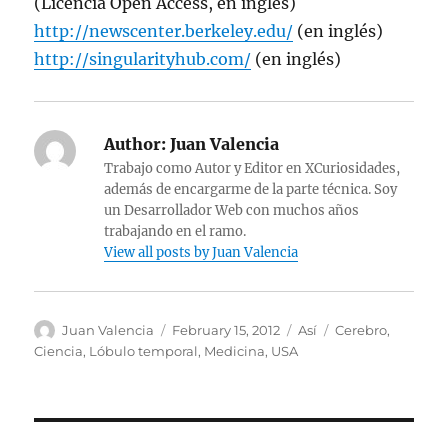
(Licencia Open Access, en inglés)
http://newscenter.berkeley.edu/
(en inglés)
http://singularityhub.com/
(en inglés)
Author:
Juan Valencia
Trabajo como Autor y Editor en XCuriosidades,
además de encargarme de la parte técnica. Soy
un Desarrollador Web con muchos años
trabajando en el ramo.
View all posts by Juan Valencia
Author
Posted
Categories
Tags
Juan Valencia
February 15, 2012
Así
Cerebro
,
on
Ciencia
,
Lóbulo temporal
,
Medicina
,
USA