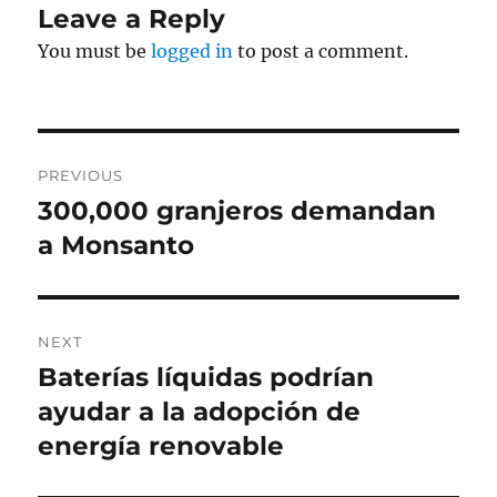
Leave a Reply
You must be
logged in
to post a comment.
Post
PREVIOUS
navigation
300,000 granjeros demandan
Previous
post:
a Monsanto
NEXT
Baterías líquidas podrían
Next
post:
ayudar a la adopción de
energía renovable