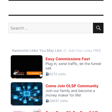
SE
Search
for: