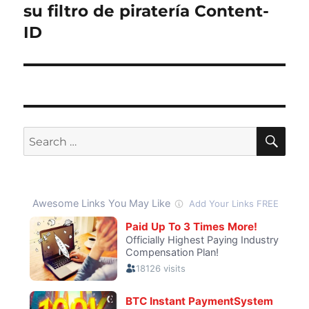
post:
su filtro de piratería Content-
ID
SE
Search
for: