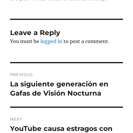
Leave a Reply
You must be
logged in
to post a comment.
Post
PREVIOUS
navigation
La siguiente generación en
Previous
post:
Gafas de Visión Nocturna
NEXT
YouTube causa estragos con
Next