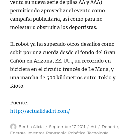
venta su nueva serie de pilas AA y AAA)
permitiendo aprovechar el evento como
campaña publicitaria, así como para no
molestar u obstruir a los deportistas.
El robot ya ha superado otros desafíos como
subir por una cuerda desde el fondo del Gran
Cañón en Arizona, EE. UU., un recorrido en
bicicleta en el circuito francés de Le Mans, y
una marcha de 500 kilómetros entre Tokio y
Kioto.
Fuente:
http://actualidad.rt.com/
Author
Posted
Categories
Tags
Bertha Alicia
September 17, 2011
Así
Deporte
,
on
Energía
,
Inventos
,
Panasonic
,
Robótica
,
Tecnología