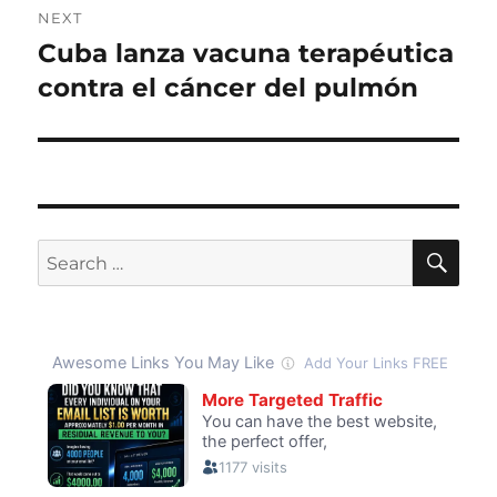
NEXT
Cuba lanza vacuna terapéutica
Next
post:
contra el cáncer del pulmón
SE
Search
for: