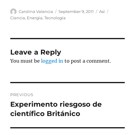
Author
Posted
Categories
Tags
Carolina Valencia
September 9, 2011
Así
on
Ciencia
,
Energía
,
Tecnología
Leave a Reply
You must be
logged in
to post a comment.
Post
PREVIOUS
navigation
Experimento riesgoso de
Previous
post:
científico Británico