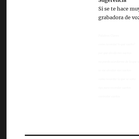
Sugerencia
Si se te hace muy
grabadora de voz
Palabras Claves
como recordar lo que sueño?
por que olvido mis sueños
no puedo acordarme de lo que 
se me olvidan mis sueños
como recordar lo que se soño
tips para recordar sueños
controlar sueños