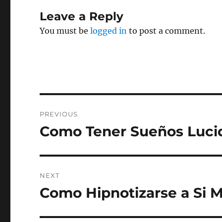
Leave a Reply
You must be
logged in
to post a comment.
Post
PREVIOUS
navigation
Como Tener Sueños Luci
Previous
post:
NEXT
Como Hipnotizarse a Si 
Next
post: