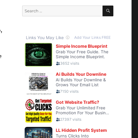
SEARCH
Search
for:
,
e