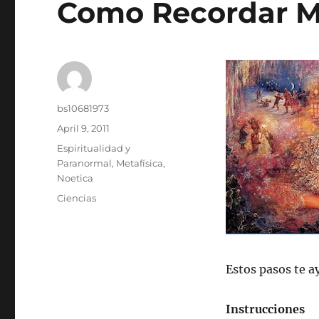
Como Recordar M
Author
bs10681973
Posted
April 9, 2011
on
Categories
Espiritualidad y
Paranormal
,
Metafísica
,
Noetica
Tags
Ciencias
Estos pasos te a
Instrucciones