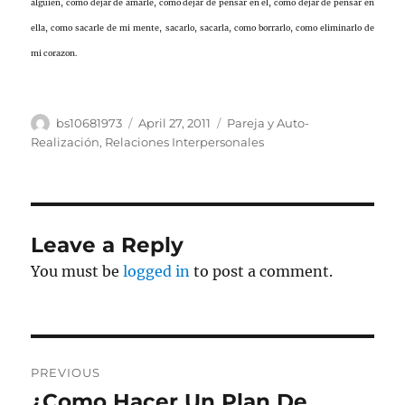
alguien, como dejar de amarle, como dejar de pensar en el, como dejar de pensar en
ella, como sacarle de mi mente, sacarlo, sacarla, como borrarlo, como eliminarlo de
mi corazon.
Author
Posted
Categories
bs10681973
April 27, 2011
Pareja y Auto-
on
Realización
,
Relaciones Interpersonales
Leave a Reply
You must be
logged in
to post a comment.
Post
PREVIOUS
navigation
¿Como Hacer Un Plan De
Previous