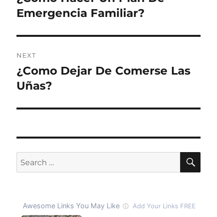
post:
Emergencia Familiar?
NEXT
¿Como Dejar De Comerse Las
Next
post:
Uñas?
SE
Search
for: