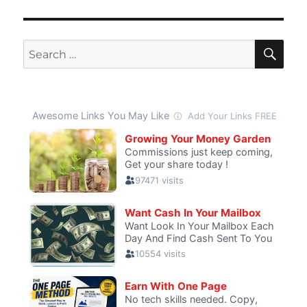
SE
Search
for: