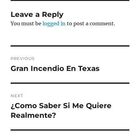
Leave a Reply
You must be
logged in
to post a comment.
Post
PREVIOUS
navigation
Gran Incendio En Texas
Previous
post:
NEXT
¿Como Saber Si Me Quiere
Next
post:
Realmente?