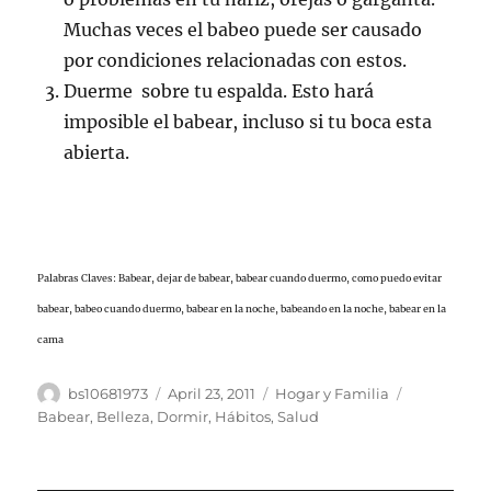
Muchas veces el babeo puede ser causado
por condiciones relacionadas con estos.
Duerme sobre tu espalda. Esto hará
imposible el babear, incluso si tu boca esta
abierta.
Palabras Claves:
Babear,
dejar de babear,
babear cuando duermo,
como puedo evitar
babear,
babeo cuando duermo,
babear en la noche,
babeando en la noche,
babear en la
cama
Author
Posted
Categories
Tags
bs10681973
April 23, 2011
Hogar y Familia
on
Babear
,
Belleza
,
Dormir
,
Hábitos
,
Salud