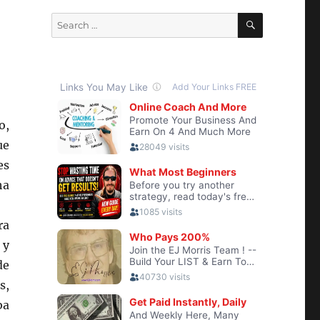
SEARCH
Search
for:
o,
ue
es
a
ra
 y
de
s,
ba