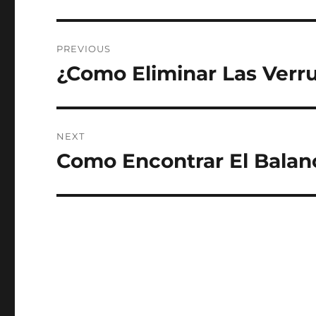
Post
PREVIOUS
navigation
¿Como Eliminar Las Verr
Previous
post:
NEXT
Como Encontrar El Balan
Next
post: