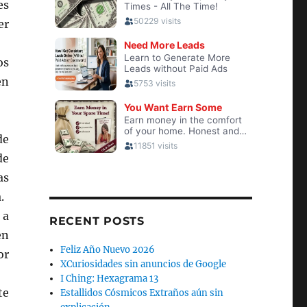
es
er
os
en
de
de
as
.
 a
RECENT POSTS
en
Feliz Año Nuevo 2026
or
XCuriosidades sin anuncios de Google
I Ching: Hexagrama 13
te
Estallidos Cósmicos Extraños aún sin