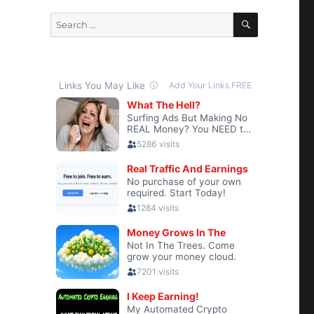
SEARCH
Search
for: