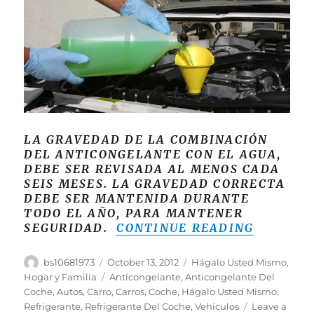
LA GRAVEDAD DE LA COMBINACIÓN
DEL ANTICONGELANTE CON EL AGUA,
DEBE SER REVISADA AL MENOS CADA
SEIS MESES. LA GRAVEDAD CORRECTA
DEBE SER MANTENIDA DURANTE
TODO EL AÑO, PARA MANTENER
“CÓMO C
SEGURIDAD.
CONTINUE READING
Author
Posted
Categories
bs10681973
October 13, 2012
Hágalo Usted Mismo
,
on
Tags
Hogar y Familia
Anticongelante
,
Anticongelante Del
Coche
,
Autos
,
Carro
,
Carros
,
Coche
,
Hágalo Usted Mismo
,
Refrigerante
,
Refrigerante Del Coche
,
Vehículos
Leave a