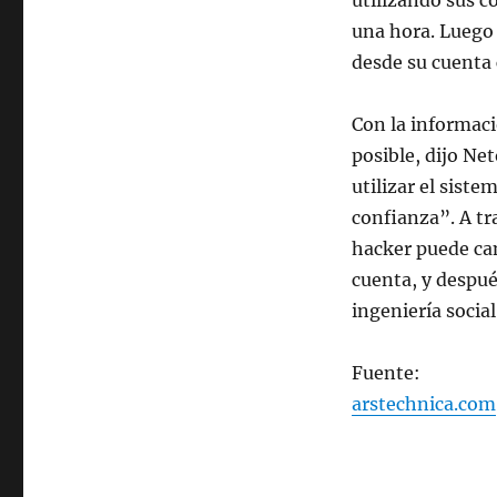
utilizando sus c
en
Facebook
una hora. Luego 
en
desde su cuenta 
24
horas
Con la informaci
posible, dijo Ne
utilizar el sist
confianza”. A tr
hacker puede cam
cuenta, y despué
ingeniería socia
Fuente:
arstechnica.com