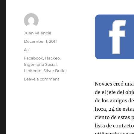
Author
Juan Valencia
Posted
December 1, 2011
on
Categories
Así
Tags
Facebook
,
Hackeo
,
Ingeniería Social
,
Linkedin
,
Silver Bullet
on
Leave a comment
Novaes creó una
Investigador
muestra
de el jefe del o
como
de los amigos de
hacerse
hora, 24 de esta
amigo
de
ciento de estas 
quien
lista de contact
sea