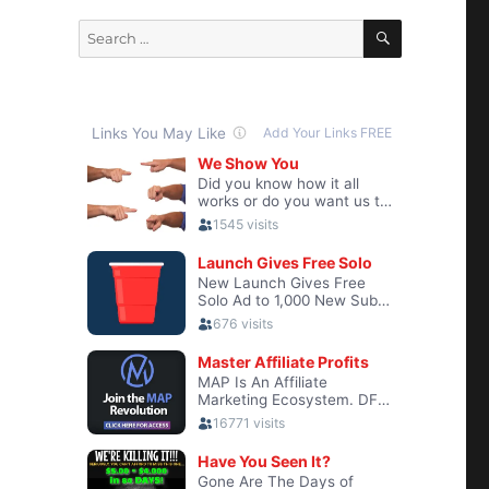
SEARCH
Search
for:
4