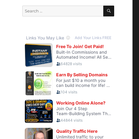
SEARCH
Search
for: