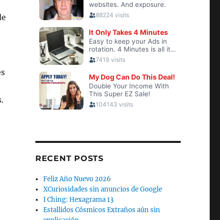
de
es
.
RECENT POSTS
Feliz Año Nuevo 2026
XCuriosidades sin anuncios de Google
I Ching: Hexagrama 13
.
Estallidos Cósmicos Extraños aún sin