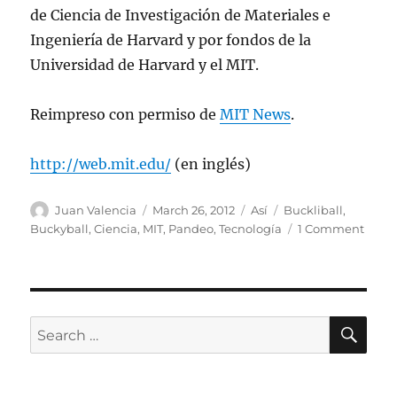
de Ciencia de Investigación de Materiales e
Ingeniería de Harvard y por fondos de la
Universidad de Harvard y el MIT.
Reimpreso con permiso de
MIT News
.
http://web.mit.edu/
(en inglés)
Author
Posted
Categories
Tags
Juan Valencia
March 26, 2012
Así
Buckliball
,
on
on
Buckyball
,
Ciencia
,
MIT
,
Pandeo
,
Tecnología
1 Comment
Ingen
crean
estru
que
se
SE
Search
pand
for: