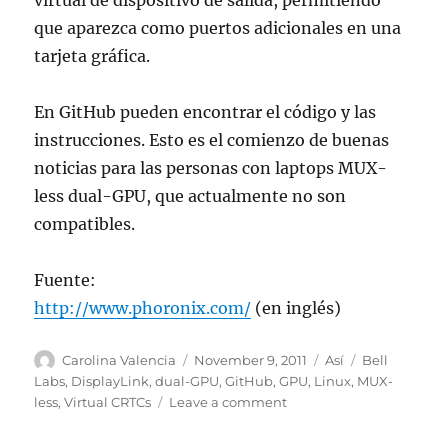
virtual de dispositivo de salida, permitiendo
que aparezca como puertos adicionales en una
tarjeta gráfica.
En GitHub pueden encontrar el código y las
instrucciones. Esto es el comienzo de buenas
noticias para las personas con laptops MUX-
less dual-GPU, que actualmente no son
compatibles.
Fuente:
http://www.phoronix.com/
(en inglés)
Author
Posted
Categories
Tags
Carolina Valencia
November 9, 2011
Así
Bell
on
Labs
,
DisplayLink
,
dual-GPU
,
GitHub
,
GPU
,
Linux
,
MUX-
on
less
,
Virtual CRTCs
Leave a comment
Soporte
experimental