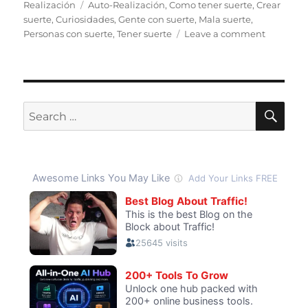
on
Tags
Realización
Auto-Realización
,
Como tener suerte
,
Crear
suerte
,
Curiosidades
,
Gente con suerte
,
Mala suerte
,
on
Personas con suerte
,
Tener suerte
Leave a comment
Tú
Creas
Tu
Suerte
–
SE
Search
Cómo
for:
Tener
Buena
Suerte