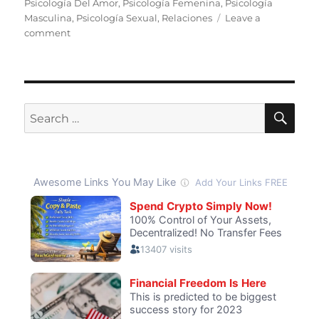
Psicología Del Amor
,
Psicología Femenina
,
Psicología
Masculina
,
Psicología Sexual
,
Relaciones
Leave a
on
comment
Un
Hombre
Ideal:
¿Utopía,
Realidad
SE
Search
o
for:
Agujero
Negro?