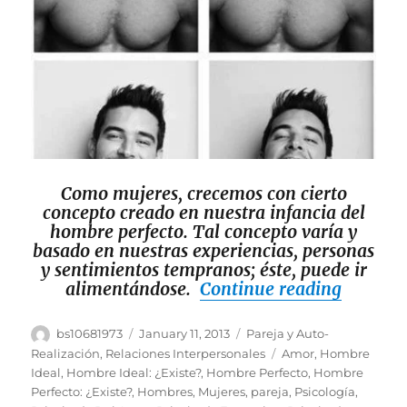
Como mujeres, crecemos con cierto
concepto creado en nuestra infancia del
hombre perfecto. Tal concepto varía y
basado en nuestras experiencias, personas
y sentimientos tempranos; éste, puede ir
“Un Hom
alimentándose.
Continue reading
Author
Posted
Categories
bs10681973
January 11, 2013
Pareja y Auto-
on
Tags
Realización
,
Relaciones Interpersonales
Amor
,
Hombre
Ideal
,
Hombre Ideal: ¿Existe?
,
Hombre Perfecto
,
Hombre
Perfecto: ¿Existe?
,
Hombres
,
Mujeres
,
pareja
,
Psicología
,