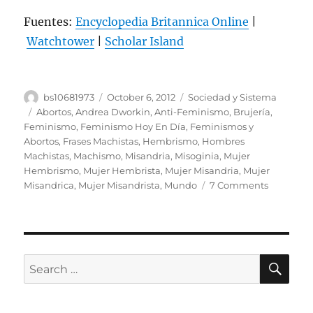
Fuentes:
Encyclopedia Britannica Online
|
Watchtower
|
Scholar Island
Author
Posted
Categories
bs10681973
October 6, 2012
Sociedad y Sistema
on
Tags
Abortos
,
Andrea Dworkin
,
Anti-Feminismo
,
Brujería
,
Feminismo
,
Feminismo Hoy En Día
,
Feminismos y
Abortos
,
Frases Machistas
,
Hembrismo
,
Hombres
Machistas
,
Machismo
,
Misandria
,
Misoginia
,
Mujer
Hembrismo
,
Mujer Hembrista
,
Mujer Misandria
,
Mujer
on
Misandrica
,
Mujer Misandrista
,
Mundo
7 Comments
El
Anti-
Feminis
y
La
SE
Search
Misoginia
for: