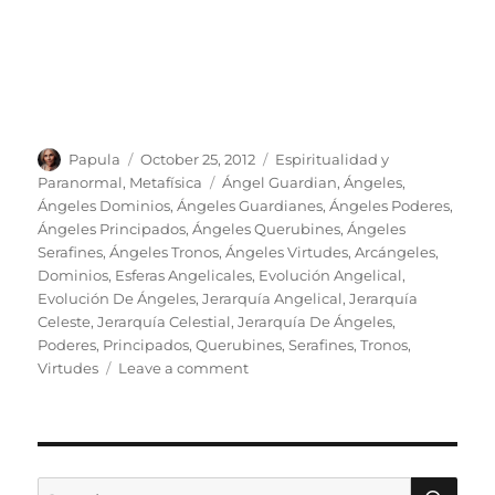
Author
Posted
Categories
Papula
October 25, 2012
Espiritualidad y
on
Tags
Paranormal
,
Metafísica
Ángel Guardian
,
Ángeles
,
Ángeles Dominios
,
Ángeles Guardianes
,
Ángeles Poderes
,
Ángeles Principados
,
Ángeles Querubines
,
Ángeles
Serafines
,
Ángeles Tronos
,
Ángeles Virtudes
,
Arcángeles
,
Dominios
,
Esferas Angelicales
,
Evolución Angelical
,
Evolución De Ángeles
,
Jerarquía Angelical
,
Jerarquía
Celeste
,
Jerarquía Celestial
,
Jerarquía De Ángeles
,
Poderes
,
Principados
,
Querubines
,
Serafines
,
Tronos
,
on
Virtudes
Leave a comment
Jerarquía
Y
Evolución
Angelical
SE
Search