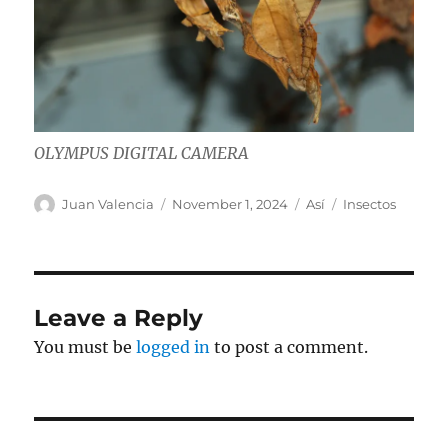
OLYMPUS DIGITAL CAMERA
Author
Posted
Categories
Tags
Juan Valencia
November 1, 2024
Así
Insectos
on
Leave a Reply
You must be
logged in
to post a comment.
Post