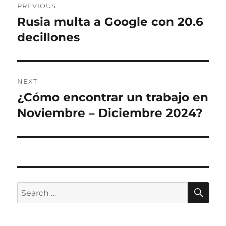
PREVIOUS
navigation
Rusia multa a Google con 20.6
Previous
post:
decillones
NEXT
¿Cómo encontrar un trabajo en
Next
post:
Noviembre – Diciembre 2024?
SE
Search
for: