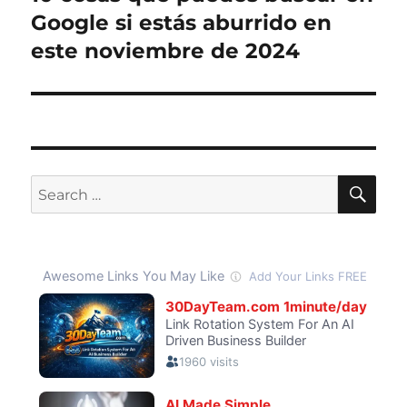
post:
Google si estás aburrido en
este noviembre de 2024
SE
Search
for: