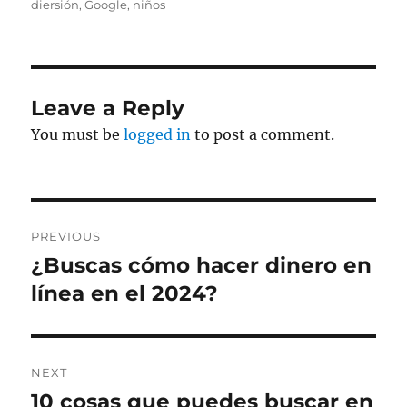
on
diersión
,
Google
,
niños
Leave a Reply
You must be
logged in
to post a comment.
Post
PREVIOUS
navigation
¿Buscas cómo hacer dinero en
Previous
post:
línea en el 2024?
NEXT
10 cosas que puedes buscar en
Next