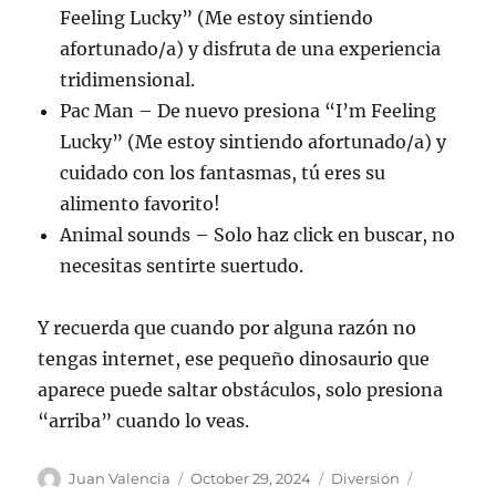
Feeling Lucky” (Me estoy sintiendo
afortunado/a) y disfruta de una experiencia
tridimensional.
Pac Man – De nuevo presiona “I’m Feeling
Lucky” (Me estoy sintiendo afortunado/a) y
cuidado con los fantasmas, tú eres su
alimento favorito!
Animal sounds – Solo haz click en buscar, no
necesitas sentirte suertudo.
Y recuerda que cuando por alguna razón no
tengas internet, ese pequeño dinosaurio que
aparece puede saltar obstáculos, solo presiona
“arriba” cuando lo veas.
Author
Posted
Categories
Tags
Juan Valencia
October 29, 2024
Diversión