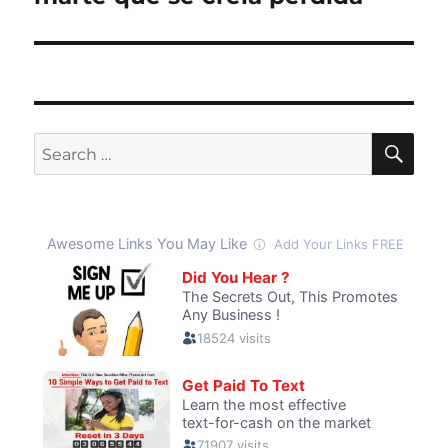
SE
Search
for: