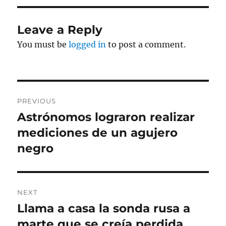
Leave a Reply
You must be
logged in
to post a comment.
Post
PREVIOUS
navigation
Astrónomos lograron realizar
Previous
post:
mediciones de un agujero
negro
NEXT
Llama a casa la sonda rusa a
Next
post:
marte que se creía perdida