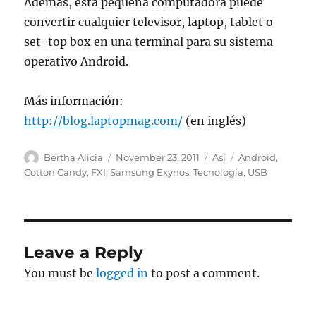
Además, esta pequeña computadora puede
convertir cualquier televisor, laptop, tablet o
set-top box en una terminal para su sistema
operativo Android.
Más información:
http://blog.laptopmag.com/
(en inglés)
Author
Posted
Categories
Tags
Bertha Alicia
November 23, 2011
Así
Android
,
on
Cotton Candy
,
FXI
,
Samsung Exynos
,
Tecnología
,
USB
Leave a Reply
You must be
logged in
to post a comment.