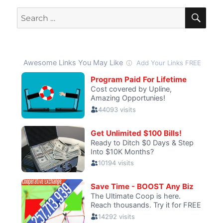
SE
Search
for: