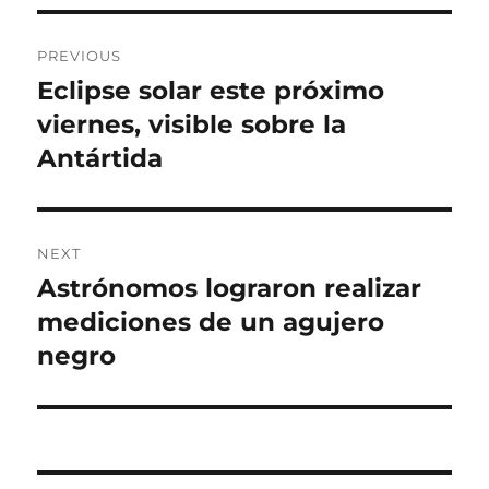
Post
PREVIOUS
navigation
Eclipse solar este próximo
Previous
post:
viernes, visible sobre la
Antártida
NEXT
Astrónomos lograron realizar
Next
post:
mediciones de un agujero
negro