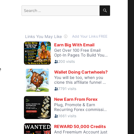
SEARCH
Search
for:
e