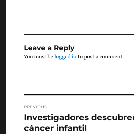
Leave a Reply
You must be
logged in
to post a comment.
Post
PREVIOUS
navigation
Investigadores descubren
Previous
post:
cáncer infantil