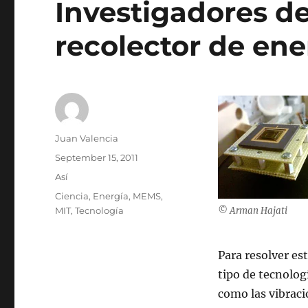
Investigadores d
recolector de en
Author
Juan Valencia
Posted
September 15, 2011
on
Categories
Así
Tags
Ciencia
,
Energía
,
MEMS
,
MIT
,
Tecnología
© Arman Hajati
Para resolver e
tipo de tecnolog
como las vibraci