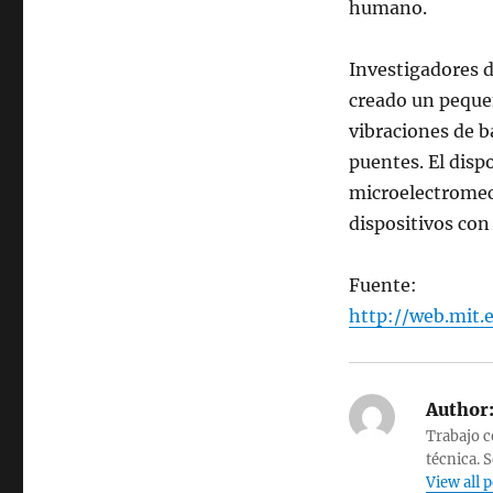
humano.
Investigadores 
creado un pequeñ
vibraciones de b
puentes. El dis
microelectromecá
dispositivos con
Fuente:
http://web.mit.
Author
Trabajo c
técnica. 
View all 