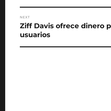
NEXT
Ziff Davis ofrece dinero
Next
post:
usuarios