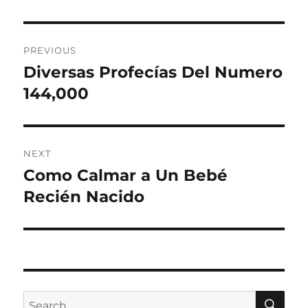
Post
PREVIOUS
navigation
Diversas Profecías Del Numero
Previous
post:
144,000
NEXT
Como Calmar a Un Bebé
Next
post:
Recién Nacido
SE
Search