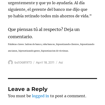
urgentemente y que yo lo ayudaría. Al día
siguiente, el gerente del banco me dijo que
yo había retirado todos mis ahorros de vida.”
Que piensas tú al respecto? Deja un
comentario.
Palabras claves: ladron de banco, roba bancos, hipnotizando clientes, hipnotizando
ancianos, hiptnotizando gente, hipnotizacion de victimas.
Author
Posted
Categories
bs10681973
April 18, 2011
Así
on
Leave a Reply
You must be
logged in
to post a comment.