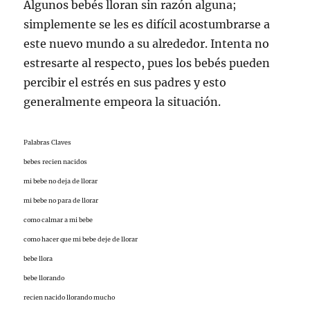
Algunos bebés lloran sin razón alguna;
simplemente se les es difícil acostumbrarse a
este nuevo mundo a su alrededor. Intenta no
estresarte al respecto, pues los bebés pueden
percibir el estrés en sus padres y esto
generalmente empeora la situación.
Palabras Claves
bebes recien nacidos
mi bebe no deja de llorar
mi bebe no para de llorar
como calmar a mi bebe
como hacer que mi bebe deje de llorar
bebe llora
bebe llorando
recien nacido llorando mucho