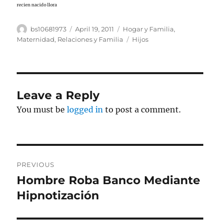
recien nacido llora
Author
Posted
Categories
bs10681973
April 19, 2011
Hogar y Familia
,
on
Tags
Maternidad
,
Relaciones y Familia
Hijos
Leave a Reply
You must be
logged in
to post a comment.
Post
PREVIOUS
navigation
Hombre Roba Banco Mediante
Previous
post:
Hipnotización