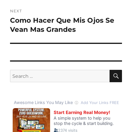
NEXT
Como Hacer Que Mis Ojos Se
Next
post:
Vean Mas Grandes
SE
Search
for: