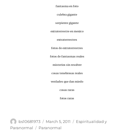
fantasma en foto
culebra gigante
serpiente gigante
extraterrestre en mexico
extraterrestres
fotos de extraterrestres
fotos de fantasmas reales
misterios sin resolver
cosas tenebrosas reales
verdades que dan miedo
cosas raras
fotos raras
Author
Posted
Categories
bs10681973
March 5, 2011
Espiritualidad y
on
Tags
Paranormal
Paranormal