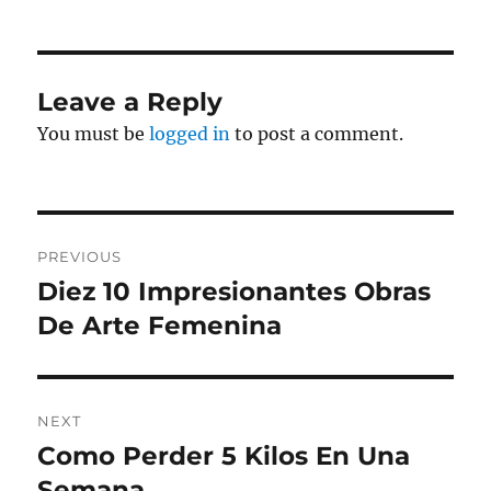
Leave a Reply
You must be
logged in
to post a comment.
Post
PREVIOUS
navigation
Diez 10 Impresionantes Obras
Previous
post:
De Arte Femenina
NEXT
Como Perder 5 Kilos En Una
Next
post:
Semana