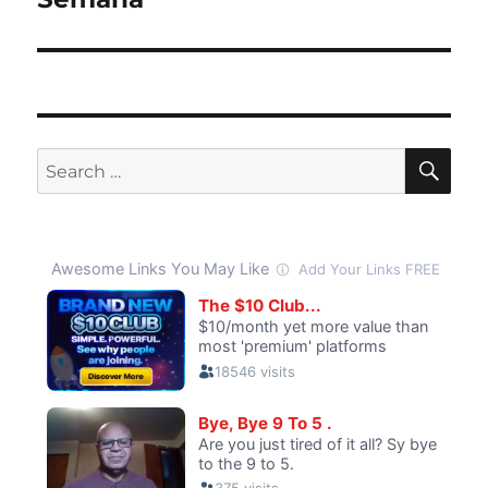
SE
Search
for: