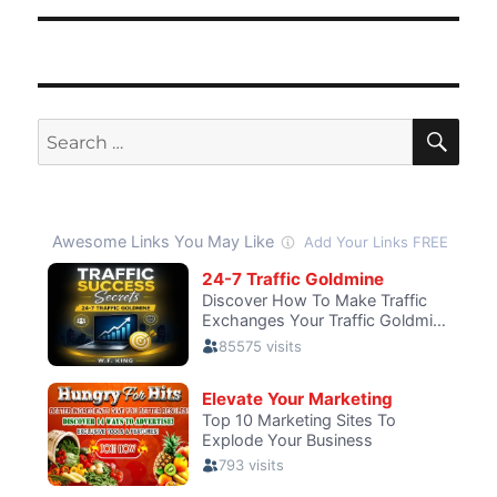
SE
Search
for: