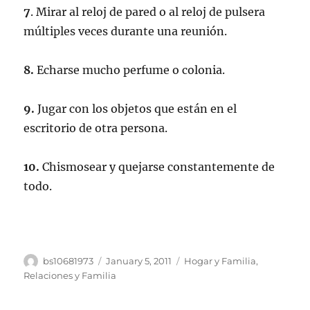
7
. Mirar al reloj de pared o al reloj de pulsera
múltiples veces durante una reunión.
8.
Echarse mucho perfume o colonia.
9.
Jugar con los objetos que están en el
escritorio de otra persona.
10.
Chismosear y quejarse constantemente de
todo.
Author
Posted
Categories
bs10681973
January 5, 2011
Hogar y Familia
,
on
Relaciones y Familia