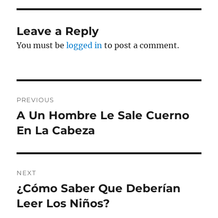
Leave a Reply
You must be
logged in
to post a comment.
Post
PREVIOUS
navigation
A Un Hombre Le Sale Cuerno
Previous
post:
En La Cabeza
NEXT
¿Cómo Saber Que Deberían
Next
post:
Leer Los Niños?