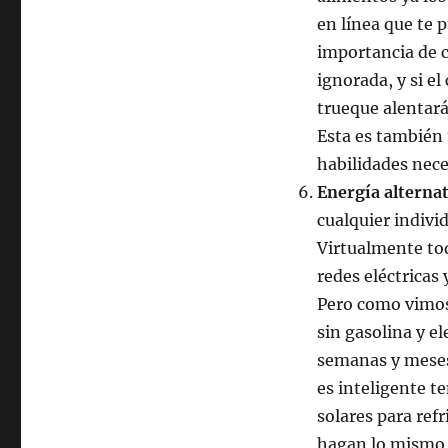
en línea que te 
importancia de c
ignorada, y si e
trueque alentará
Esta es también 
habilidades nece
Energía alterna
cualquier indiv
Virtualmente to
redes eléctricas
Pero como vimos
sin gasolina y el
semanas y meses 
es inteligente t
solares para refr
hagan lo mismo 