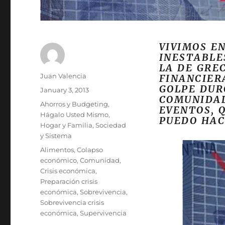
VIVIMOS E
INESTABLE
LA DE GRE
Author
Juan Valencia
FINANCIER
GOLPE DUR
Posted
January 3, 2013
COMUNIDAD
on
Categories
Ahorros y Budgeting
,
EVENTOS, 
Hágalo Usted Mismo
,
PUEDO HAC
Hogar y Familia
,
Sociedad
y Sistema
Tags
Alimentos
,
Colapso
económico
,
Comunidad
,
Crisis económica
,
Preparación crisis
económica
,
Sobrevivencia
,
Sobrevivencia crisis
económica
,
Supervivencia