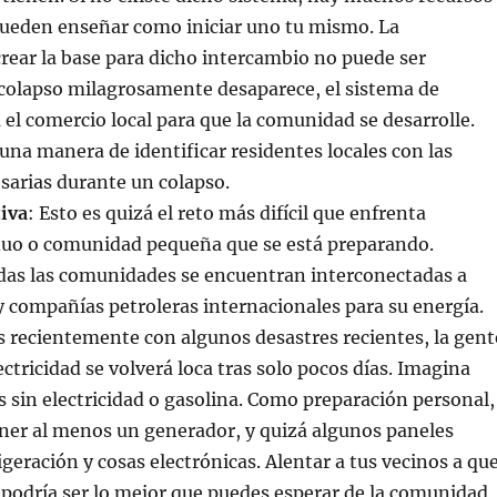
pueden enseñar como iniciar uno tu mismo. La
rear la base para dicho intercambio no puede ser
l colapso milagrosamente desaparece, el sistema de
 el comercio local para que la comunidad se desarrolle.
una manera de identificar residentes locales con las
sarias durante un colapso.
tiva
: Esto es quizá el reto más difícil que enfrenta
iduo o comunidad pequeña que se está preparando.
das las comunidades se encuentran interconectadas a
 y compañías petroleras internacionales para su energía.
 recientemente con algunos desastres recientes, la gent
ectricidad se volverá loca tras solo pocos días. Imagina
sin electricidad o gasolina. Como preparación personal,
ener al menos un generador, y quizá algunos paneles
igeración y cosas electrónicas. Alentar a tus vecinos a qu
podría ser lo mejor que puedes esperar de la comunidad,