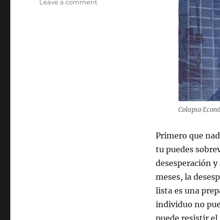
on
Leave a comment
Como
Prepararse
Y
Sobrevivir
Un
Colapso
Económico
Colapso Econ
Primero que nada
tu puedes sobrev
desesperación y 
meses, la desesp
lista es una pre
individuo no pu
puede resistir el