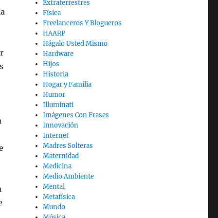
Extraterrestres
la
Física
Freelanceros Y Blogueros
HAARP
Hágalo Usted Mismo
r
Hardware
Hijos
s
Historia
Hogar y Familia
Humor
Illuminati
Imágenes Con Frases
a
Innovación
Internet
Madres Solteras
e
Maternidad
Medicina
Medio Ambiente
Mental
a
Metafísica
e
Mundo
Música