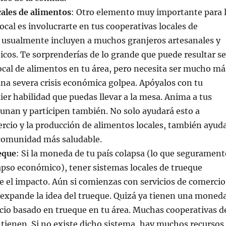
cales de alimentos
: Otro elemento muy importante para 
ocal es involucrarte en tus cooperativas locales de
s usualmente incluyen a muchos granjeros artesanales y
icos. Te sorprenderías de lo grande que puede resultar se
cal de alimentos en tu área, pero necesita ser mucho má
na severa crisis económica golpea. Apóyalos con tu
ier habilidad que puedas llevar a la mesa. Anima a tus
 unan y participen también. No solo ayudará esto a
rcio y la producción de alimentos locales, también ayud
 comunidad más saludable.
eque
: Si la moneda de tu país colapsa (lo que segurament
lapso económico), tener sistemas locales de trueque
e el impacto. Aún si comienzas con servicios de comercio
 expande la idea del trueque. Quizá ya tienen una moned
cio basado en trueque en tu área. Muchas cooperativas d
 tienen. Si no existe dicho sistema, hay muchos recursos