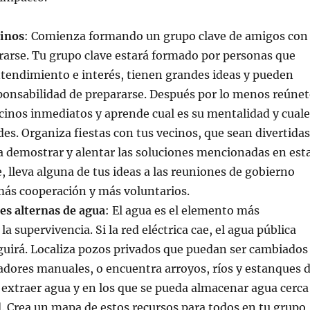
cinos
: Comienza formando un grupo clave de amigos con
rarse. Tu grupo clave estará formado por personas que
tendimiento e interés, tienen grandes ideas y pueden
ponsabilidad de prepararse. Después por lo menos reúnet
cinos inmediatos y aprende cual es su mentalidad y cuale
des. Organiza fiestas con tus vecinos, que sean divertidas
a demostrar y alentar las soluciones mencionadas en est
e, lleva alguna de tus ideas a las reuniones de gobierno
más cooperación y más voluntarios.
es alternas de agua
: El agua es el elemento más
a supervivencia. Si la red eléctrica cae, el agua pública
uirá. Localiza pozos privados que puedan ser cambiados
dores manuales, o encuentra arroyos, ríos y estanques 
 extraer agua y en los que se pueda almacenar agua cerca
 Crea un mapa de estos recursos para todos en tu grupo