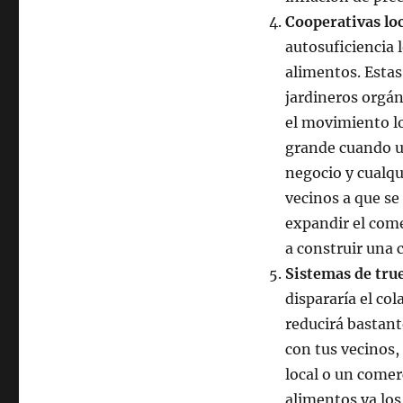
Cooperativas lo
autosuficiencia l
alimentos. Esta
jardineros orgán
el movimiento lo
grande cuando u
negocio y cualqu
vecinos a que se
expandir el come
a construir una
Sistemas de tru
dispararía el co
reducirá bastant
con tus vecinos,
local o un comer
alimentos ya los