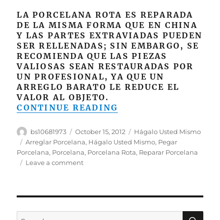
LA PORCELANA ROTA ES REPARADA
DE LA MISMA FORMA QUE EN CHINA
Y LAS PARTES EXTRAVIADAS PUEDEN
SER RELLENADAS; SIN EMBARGO, SE
RECOMIENDA QUE LAS PIEZAS
VALIOSAS SEAN RESTAURADAS POR
UN PROFESIONAL, YA QUE UN
ARREGLO BARATO LE REDUCE EL
VALOR AL OBJETO.
“CÓMO REPARAR P
CONTINUE READING
Author
Posted
Categories
bs10681973
October 15, 2012
Hágalo Usted Mismo
on
Tags
Arreglar Porcelana
,
Hágalo Usted Mismo
,
Pegar
Porcelana
,
Porcelana
,
Porcelana Rota
,
Reparar Porcelana
on
Leave a comment
Cómo
Reparar
Porcelana
SE
Search