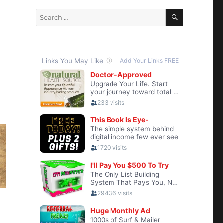
SEARCH
Search
for: