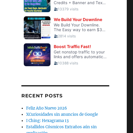
zón – 7 Ejemplos De Cómo Nos Enamora
RECENT POSTS
Feliz Año Nuevo 2026
XCuriosidades sin anuncios de Google
I Ching: Hexagrama 13
Estallidos Cósmicos Extraños aún sin